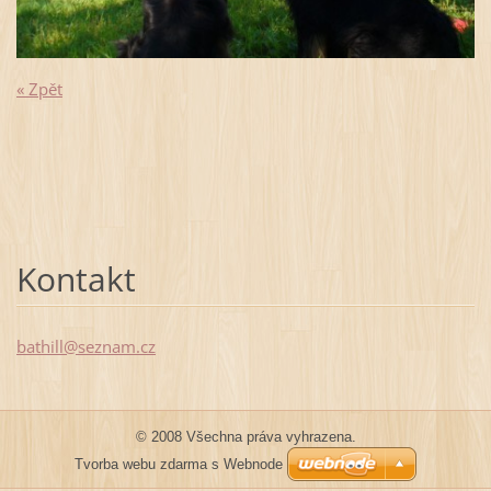
« Zpět
Kontakt
bathill@
seznam.c
z
© 2008 Všechna práva vyhrazena.
Tvorba webu zdarma s Webnode