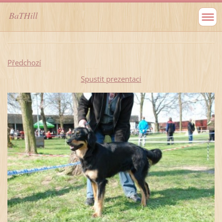
BaTHill
Předchozí
Spustit prezentaci