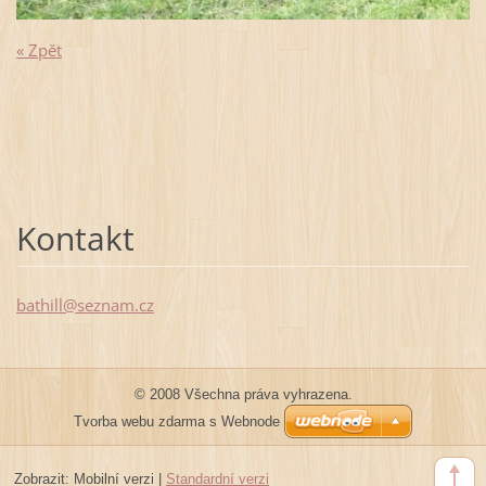
« Zpět
Kontakt
bathill@
seznam.c
z
© 2008 Všechna práva vyhrazena.
Tvorba webu zdarma s Webnode
Zobrazit:
Mobilní verzi
|
Standardní verzi