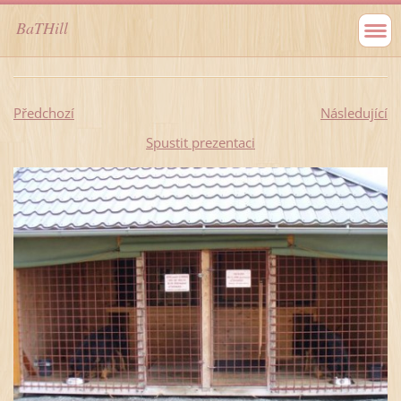
BaTHill
Předchozí
Následující
Spustit prezentaci