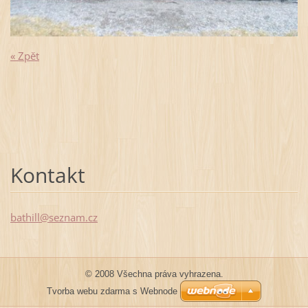
« Zpět
Kontakt
bathill@
seznam.c
z
© 2008 Všechna práva vyhrazena.
Tvorba webu zdarma s Webnode