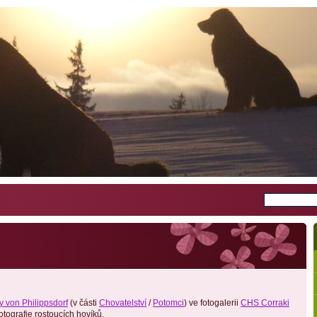
y von Philippsdorf
(v části
Chovatelství
/
Potomci
) ve fotogalerii
CHS Corraki
tografie rostoucích hovíků.