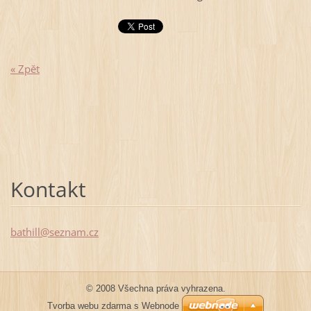
« Zpět
Kontakt
bathill@
seznam.c
z
© 2008 Všechna práva vyhrazena.
Tvorba webu zdarma s Webnode