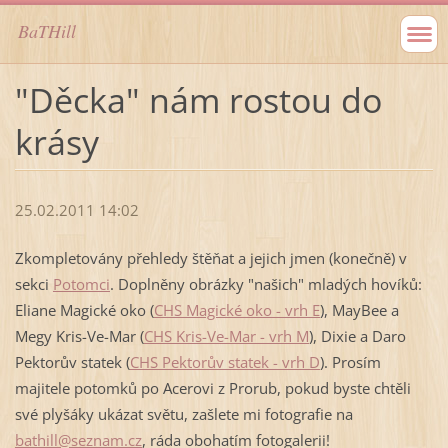
BaTHill
"Děcka" nám rostou do
krásy
25.02.2011 14:02
Zkompletovány přehledy štěňat a jejich jmen (konečně) v
sekci
Potomci
. Doplněny obrázky "našich" mladých hovíků:
Eliane Magické oko (
CHS Magické oko - vrh E
), MayBee a
Megy Kris-Ve-Mar (
CHS Kris-Ve-Mar - vrh M
), Dixie a Daro
Pektorův statek (
CHS Pektorův statek - vrh D
). Prosím
majitele potomků po Acerovi z Prorub, pokud byste chtěli
své plyšáky ukázat světu, zašlete mi fotografie na
bathill@seznam.cz
, ráda obohatím fotogalerii!