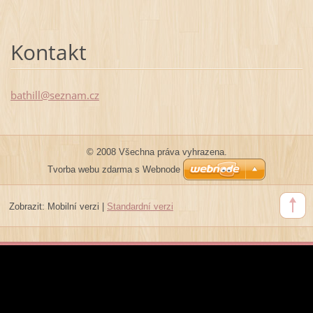
Kontakt
bathill@
seznam.c
z
© 2008 Všechna práva vyhrazena.
Tvorba webu zdarma s Webnode
Zobrazit:
Mobilní verzi
|
Standardní verzi