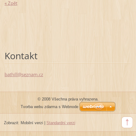
« Zpět
Kontakt
bathill@
seznam.c
z
© 2008 Všechna práva vyhrazena.
Tvorba webu zdarma s Webnode
Zobrazit:
Mobilní verzi
|
Standardní verzi