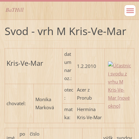
BaTHill
Svod - vrh M Kris-Ve-Mar
dat
Kris-Ve-Mar
um
1.2.2010
nar
oz.:
otec
Acer z
:
Prorub
Monika
chovatel:
Marková
mat
Hermína
ka:
Kris-Ve-Mar
po
číslo
jmé
výšk
svodov