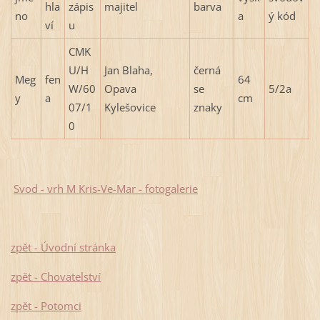
hla
zápis
majitel
barva
no
a
ý kód
ví
u
CMK
U/H
Jan Blaha,
černá
Meg
fen
64
W/60
Opava
se
5/2a
y
a
cm
07/1
Kylešovice
znaky
0
Svod - vrh M Kris-Ve-Mar - fotogalerie
zpět - Úvodní stránka
zpět - Chovatelství
zpět - Potomci