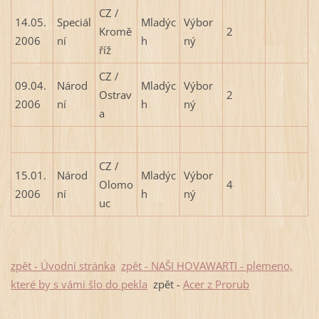
CZ /
14.05.
Speciál
Mladýc
Výbor
Kromě
2
2006
ní
h
ný
říž
CZ /
09.04.
Národ
Mladýc
Výbor
Ostrav
2
2006
ní
h
ný
a
CZ /
15.01.
Národ
Mladýc
Výbor
Olomo
4
2006
ní
h
ný
uc
zpět - Úvodní stránka
zpět - NAŠI HOVAWARTI - plemeno,
které by s vámi šlo do pekla
zpět -
Acer z Prorub