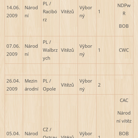
PL /
NDPw
14.06.
Národ
Výbor
Racibó
Vítězů
1
R
2009
ní
ný
rz
BOB
PL /
07.06.
Národ
Výbor
Walbrz
Vítězů
1
CWC
2009
ní
ný
ych
26.04.
Mezin
PL /
Výbor
Vítězů
2
2009
árodní
Opole
ný
CAC
Národ
ní vítěz
CZ /
BOB
05.04.
Národ
Výbor
Ostrav
Vítězů
1