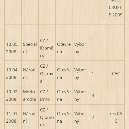
CRUFT'
S 2009
CZ /
10.05.
Speciál
Otevře
Výbor
Kromě
2008
ní
ná
ný
říž
CZ /
13.04.
Národ
Otevře
Výbor
Ostrav
1
CAC
2008
ní
ná
ný
a
10.02.
Mezin
CZ /
Otevře
Výbor
4
2008
árodní
Brno
ná
ný
CZ /
11.01.
Národ
Otevře
Výbor
res.CA
Olomo
2
2008
ní
ná
ný
C
uc