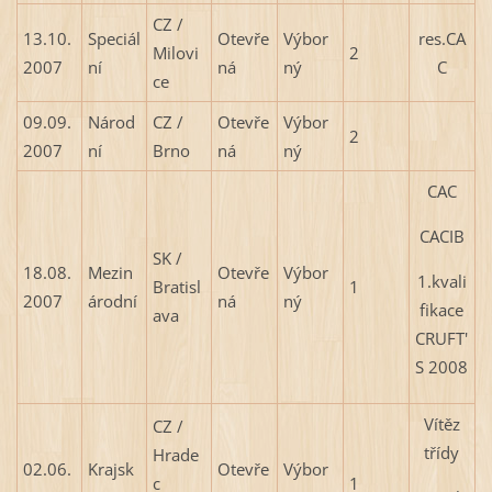
CZ /
13.10.
Speciál
Otevře
Výbor
res.CA
Milovi
2
2007
ní
ná
ný
C
ce
09.09.
Národ
CZ /
Otevře
Výbor
2
2007
ní
Brno
ná
ný
CAC
CACIB
SK /
18.08.
Mezin
Otevře
Výbor
1.kvali
Bratisl
1
2007
árodní
ná
ný
fikace
ava
CRUFT'
S 2008
Vítěz
CZ /
třídy
Hrade
02.06.
Krajsk
Otevře
Výbor
c
1