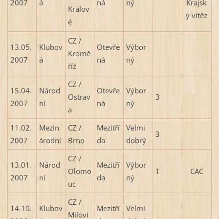
Krajsk
2007
á
ná
ný
Králov
ý vítěz
é
CZ /
13.05.
Klubov
Otevře
Výbor
Kromě
2007
á
ná
ný
říž
CZ /
15.04.
Národ
Otevře
Výbor
Ostrav
3
2007
ní
ná
ný
a
11.02.
Mezin
CZ /
Mezitří
Velmi
3
2007
árodní
Brno
da
dobrý
CZ /
13.01.
Národ
Mezitří
Výbor
Olomo
1
CAC
2007
ní
da
ný
uc
CZ /
14.10.
Klubov
Mezitří
Velmi
Milovi