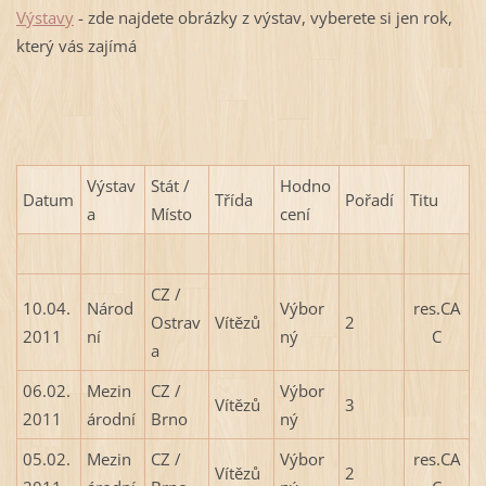
Výstavy
- zde najdete obrázky z výstav, vyberete si jen rok,
který vás zajímá
Výstav
Stát /
Hodno
Datum
Třída
Pořadí
Titu
a
Místo
cení
CZ /
10.04.
Národ
Výbor
res.CA
Ostrav
Vítězů
2
2011
ní
ný
C
a
06.02.
Mezin
CZ /
Výbor
Vítězů
3
2011
árodní
Brno
ný
05.02.
Mezin
CZ /
Výbor
res.CA
Vítězů
2