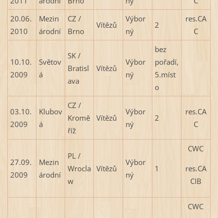
2011
árodní
Brno
ný
C
20.06.
Mezin
CZ /
Výbor
res.CA
Vítězů
2
2010
árodní
Brno
ný
C
bez
SK /
10.10.
Světov
Výbor
pořadí,
Bratisl
Vítězů
2009
á
ný
5.míst
ava
o
CZ /
03.10.
Klubov
Výbor
res.CA
Kromě
Vítězů
2
2009
á
ný
C
říž
CWC
PL /
27.09.
Mezin
Výbor
res.CA
Wrocla
Vítězů
1
2009
árodní
ný
CIB
w
CWC