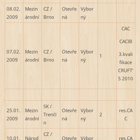
08.02.
Mezin
CZ /
Otevře
Výbor
2009
árodní
Brno
ná
ný
CAC
CACIB
07.02.
Mezin
CZ /
Otevře
Výbor
3.kvali
1
2009
árodní
Brno
ná
ný
fikace
CRUFT'
S 2010
SK /
25.01.
Mezin
Otevře
Výbor
res.CA
Trenčí
2
2009
árodní
ná
ný
C
n
CZ /
10.01.
Národ
Otevře
Výbor
res.CA