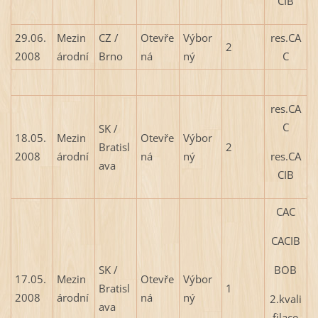
CIB
29.06.
Mezin
CZ /
Otevře
Výbor
res.CA
2
2008
árodní
Brno
ná
ný
C
res.CA
C
SK /
18.05.
Mezin
Otevře
Výbor
Bratisl
2
res.CA
2008
árodní
ná
ný
ava
CIB
CAC
CACIB
BOB
SK /
17.05.
Mezin
Otevře
Výbor
Bratisl
1
2008
árodní
ná
ný
2.kvali
ava
filace