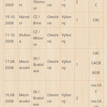
Olomo
2
2009
ní
ná
ný
C
uc
19.10.
Národ
CZ /
Otevře
Výbor
1
CAC
2008
ní
Brno
ná
ný
CZ /
11.10.
Klubov
Otevře
Výbor
Milovi
2008
á
ná
ný
ce
CAC
SK /
17.08.
Mezin
Otevře
Výbor
CACIB
Bratisl
1
2008
árodní
ná
ný
ava
BOB
res.CA
C
SK /
16.08.
Mezin
Otevře
Výbor
Bratisl
2
res.CA
2008
árodní
ná
ný
ava