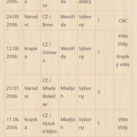
2006
á
da
dobrý
ce
24.09.
Národ
CZ /
Mezitří
Výbor
1
CAC
2006
ní
Brno
da
ný
Vítěz
třídy
CZ /
12.08.
Krajsk
Mezitří
Výbor
Ostrav
1
Krajsk
2006
á
da
ný
a
ý vítěz
CZ /
23.07.
Národ
Mladá
Mladýc
Výbor
3
2006
ní
Bolesl
h
ný
av
CZ /
11.06.
Krajsk
Mladýc
Výbor
Vítěz
Vysok
1
2006
á
h
ný
třídy
é Mýto