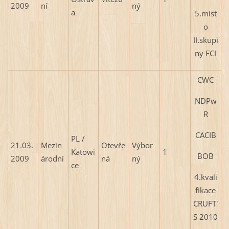
2009
ní
ný
a
5.míst
o
II.skupi
ny FCI
CWC
NDPw
R
CACIB
PL /
21.03.
Mezin
Otevře
Výbor
Katowi
1
BOB
2009
árodní
ná
ný
ce
4.kvali
fikace
CRUFT'
S 2010