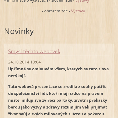
* informace o výstavách - slovem zde -
Výstavy
- obrazem zde -
Výstavy
Novinky
Smysl těchto webovek
24.10.2014 13:04
Upřímně se omlouvám všem, kterých se tato slova
netýkají.
Tato webová prezentace se zrodila z touhy patřit
do společenství lidí, kteří mají srdce na pravém
místě, milují své zvířecí parťáky, životní překážky
berou jako výzvy a zdravý rozum jim velí přijímat
život svůj a svých milovaných s úctou a pokorou.