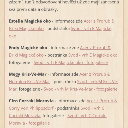
zázemí, tudíž odsvodovaní hovíčci už zde mají zanesená
svá první data a obrázky.
Estelle Magické oko
- informace zde
Acer z Prorub &
Brixí Magické oko
- podstránka
Svod - vrh E Magické
oko
Endy Magické oko
- informace zde
Acer z Prorub &
Brixí Magické oko
- postránka
Svod - vrh E Magické oko
,
fotogalerie -
Svod - vrh E Magické oko - fotogalerie
Megy Kris-Ve-Mar
- informace zde
Acer z Prorub &
Hermína Kris-Ve-Mar
- podstránka
Svod - vrh M Kris-Ve-
Mar
, fotogalerie -
Svod - vrh M Kris-Ve-Mar - fotogalerie
Ciro Corraki Moravia
- informace zde
Acer z Prorub &
Corry von Philippsdorf
- podstránka
Svod - vrh C
Corraki Moravia
, fotogalerie -
Svod - vrh C Corraki
Moravia - fotogalerie