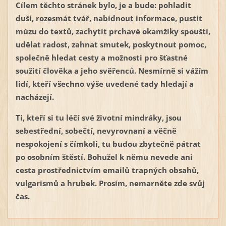
Cílem těchto stránek
bylo, je a bude: pohladit
duši, rozesmát tvář, nabídnout informace, pustit
múzu do textů, zachytit prchavé okamžiky spouští,
udělat radost, zahnat smutek, poskytnout pomoc,
společně hledat cesty a možnosti pro šťastné
soužití člověka a jeho svěřenců. Nesmírně si vážím
lidí, kteří všechno výše uvedené tady hledají a
nacházejí.
Ti, kteří si tu léčí své životní mindráky, jsou
sebestřední, sobečtí, nevyrovnaní a věčně
nespokojení s čímkoli, tu budou zbytečně pátrat
po osobním štěstí. Bohužel k němu nevede ani
cesta prostřednictvím emailů trapných obsahů,
vulgarismů a hrubek. Prosím, nemarněte zde svůj
čas.