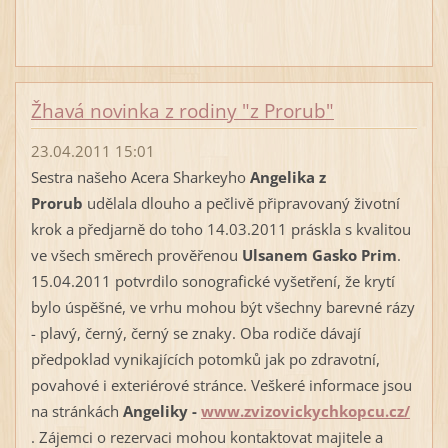
Žhavá novinka z rodiny "z Prorub"
23.04.2011 15:01
Sestra našeho Acera Sharkeyho
Angelika z
Prorub
udělala dlouho a pečlivě připravovaný životní
krok a předjarně do toho 14.03.2011 práskla s kvalitou
ve všech směrech prověřenou
Ulsanem Gasko Prim
.
15.04.2011 potvrdilo sonografické vyšetření, že krytí
bylo úspěšné, ve vrhu mohou být všechny barevné rázy
- plavý, černý, černý se znaky. Oba rodiče dávají
předpoklad vynikajících potomků jak po zdravotní,
povahové i exteriérové stránce. Veškeré informace jsou
na stránkách
Angeliky -
www.zvizovickychkopcu.cz/
. Zájemci o rezervaci mohou kontaktovat majitele a