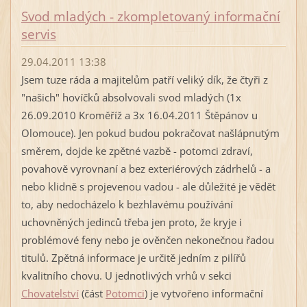
Svod mladých - zkompletovaný informační
servis
29.04.2011 13:38
Jsem tuze ráda a majitelům patří veliký dík, že čtyři z
"našich" hovíčků absolvovali svod mladých (1x
26.09.2010 Kroměříž a 3x 16.04.2011 Štěpánov u
Olomouce). Jen pokud budou pokračovat našlápnutým
směrem, dojde ke zpětné vazbě - potomci zdraví,
povahově vyrovnaní a bez exteriérových zádrhelů - a
nebo klidně s projevenou vadou - ale důležité je vědět
to, aby nedocházelo k bezhlavému používání
uchovněných jedinců třeba jen proto, že kryje i
problémové feny nebo je ověnčen nekonečnou řadou
titulů. Zpětná informace je určitě jedním z pilířů
kvalitního chovu. U jednotlivých vrhů v sekci
Chovatelství
(část
Potomci
) je vytvořeno informační