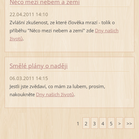
Něco mezi nebem a zemí
22.04.2011 14:10
Zvlášní zkušenost, ze které člověka mrazí - tolik o
příběhu "Něco mezi nebem a zemí" zde
Dny našich
životů
.
Smělé plány o naději
06.03.2011 14:15
Jestli jste zvědaví, co mám za lubem, prosím,
nakoukněte
Dny našich životů
.
1
2
3
4
5
>
>>