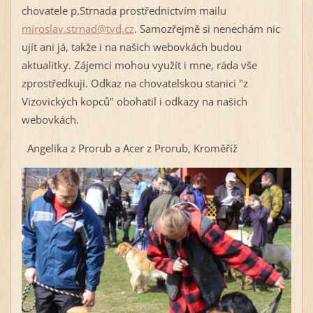
chovatele p.Strnada prostřednictvím mailu
miroslav.strnad@tvd.cz
. Samozřejmě si nenechám nic
ujít ani já, takže i na našich webovkách budou
aktualitky. Zájemci mohou využít i mne, ráda vše
zprostředkuji. Odkaz na chovatelskou stanici "z
Vizovických kopců" obohatil i odkazy na našich
webovkách.
Angelika z Prorub a Acer z Prorub, Kroměříž