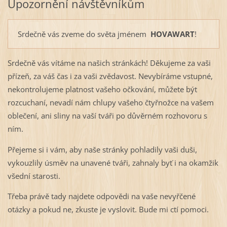
Upozornění návštěvníkům
Srdečně vás zveme do světa jménem
HOVAWART
!
Srdečně vás vítáme na našich stránkách! Děkujeme za vaši
přízeň, za váš čas i za vaši zvědavost. Nevybíráme vstupné,
nekontrolujeme platnost vašeho očkování, můžete být
rozcuchaní, nevadí nám chlupy vašeho čtyřnožce na vašem
oblečení, ani sliny na vaší tváři po důvěrném rozhovoru s
ním.
Přejeme si i vám, aby naše stránky pohladily vaši duši,
vykouzlily úsměv na unavené tváři, zahnaly byť i na okamžik
všední starosti.
Třeba právě tady najdete odpovědi na vaše nevyřčené
otázky a pokud ne, zkuste je vyslovit. Bude mi ctí pomoci.