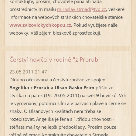
kontaktujte, prosím, chovatele pana Strnada
prostřednictvím mailu
miroslav.strnad@tvd.cz
, veškeré
informace na webových stránkách chovatelské stanice
www.zvizovickychkopcu.cz
. Pokud využijete naše
webovky, Váš zájem bleskově zprostředkuji.
Čerství hovíčci v rodině "z Prorub"
23.05.2011 21:47
Dlouho očekávaná a čerstvá zpráva: ze spojení
Angelika z Prorub a Ulsan Gasko Prim
přišlo ze
čtvrtka na pátek (19.-20.05.2011) na svět
9
hovíčků. Vrh
je vyrovnaný, potomci silní a v barvách plavé a černé se
znaky. O Ulsanových kvalitách není třeba se
rozepisovat, Angelika je fena s 1.třídou chovnosti -
štěňata mají ty nejlepší předpoklady. Prosím pouze
vážné zájemce, kontaktujte chovatele p.Strnada