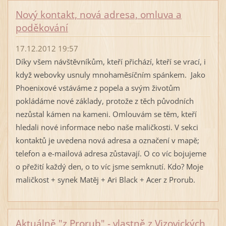
Nový kontakt, nová adresa, omluva a
poděkování
17.12.2012 19:57
Díky všem návštěvníkům, kteří přichází, kteří se vrací, i
když webovky usnuly mnohaměsíčním spánkem. Jako
Phoenixové vstáváme z popela a svým životům
pokládáme nové základy, protože z těch původních
nezůstal kámen na kameni. Omlouvám se těm, kteří
hledali nové informace nebo naše maličkosti. V sekci
kontaktů je uvedena nová adresa a označení v mapě;
telefon a e-mailová adresa zůstavají. O co víc bojujeme
o přežití každý den, o to víc jsme semknutí. Kdo? Moje
maličkost + synek Matěj + Ari Black + Acer z Prorub.
Aktuálně "z Prorub" - vlastně z Vizovických