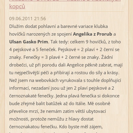
kopců
09.06.2011 21:56
Dlužím dodat pohlavní a barevné variace klubka
hovíčků narozených ze spojení
Angelika z Prorub
a
Ulsan Gasko Prim
. Tak tedy: celkem 9 hovíčků, z toho
4 pejskové a 5 feneček. Pejskové = 2 plaví + 2 černí se
znaky. Fenečky = 3 plavé + 2 černé se znaky. Žádní
drobečci, už při porodu dali Angelice pěkně zabrat, mají
tu nejpečlivější péči a přibírají a rostou do síly a krásy.
Než jsem na webovkách vyrukovala s touhle doplňující
informací, nezadaní jsou už jen 2 plaví pejskové a 2
černoznakaté fenečky. Jedna plavá fenečka si dokonce
bude zřejmě balit batůžek až do Itálie. Mě osobně
převelice mrzí, že nemám zatím větší ubytovací
možnosti, protože nemůžu z hlavy dostat
černoznakatou fenečku. Kdo byste měl zájem,