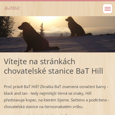
BaTHill
Vítejte na stránkách
chovatelské stanice BaT Hill
Proč právě BaT Hill? Zkratka BaT znamená označení barvy -
black and tan - tedy nejmilejší černá se znaky, Hill
představuje kopec, na kterém žijeme. Sečteno a podtrženo -
chovatelská stanice na černoznakatém vršku.