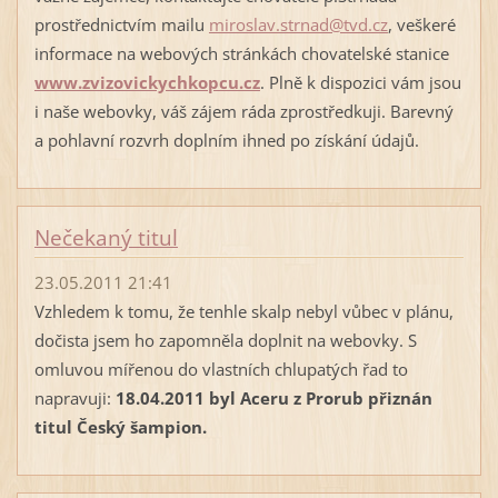
prostřednictvím mailu
miroslav.strnad@tvd.cz
, veškeré
informace na webových stránkách chovatelské stanice
www.zvizovickychkopcu.cz
. Plně k dispozici vám jsou
i naše webovky, váš zájem ráda zprostředkuji. Barevný
a pohlavní rozvrh doplním ihned po získání údajů.
Nečekaný titul
23.05.2011 21:41
Vzhledem k tomu, že tenhle skalp nebyl vůbec v plánu,
dočista jsem ho zapomněla doplnit na webovky. S
omluvou mířenou do vlastních chlupatých řad to
napravuji:
18.04.2011 byl Aceru z Prorub přiznán
titul Český šampion.