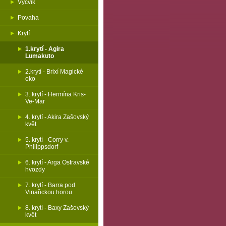
Výcvik
Povaha
Krytí
1.krytí - Agira
Lumakuto
2.krytí - Brixí Magické
oko
3. krytí - Hermína Kris-
Ve-Mar
4. krytí - Akira Zašovský
květ
5. krytí - Corry v.
Philippsdorf
6. krytí - Arga Ostravské
hvozdy
7. krytí - Barra pod
Vinařickou horou
8. krytí - Baxy Zašovský
květ