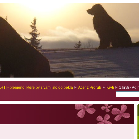
I - plemeno, které by s vámi šlo do pekla
Acer z Prorub
Krytí
1.krytí - Ag