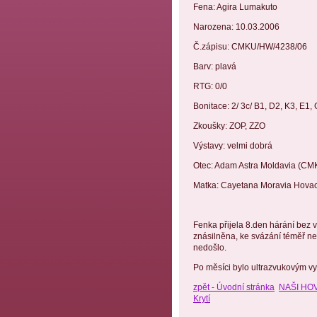
Fena: Agira Lumakuto
Narozena: 10.03.2006
Č.zápisu: CMKU/HW/4238/06
Barv: plavá
RTG: 0/0
Bonitace: 2/ 3c/ B1, D2, K3, E1,
Zkoušky: ZOP, ZZO
Výstavy: velmi dobrá
Otec: Adam Astra Moldavia (C
Matka: Cayetana Moravia Hova
Fenka přijela 8.den hárání bez 
znásilněna, ke svázání téměř ned
nedošlo.
Po měsíci bylo ultrazvukovým vy
zpět - Úvodní stránka
NAŠI HOVA
Krytí