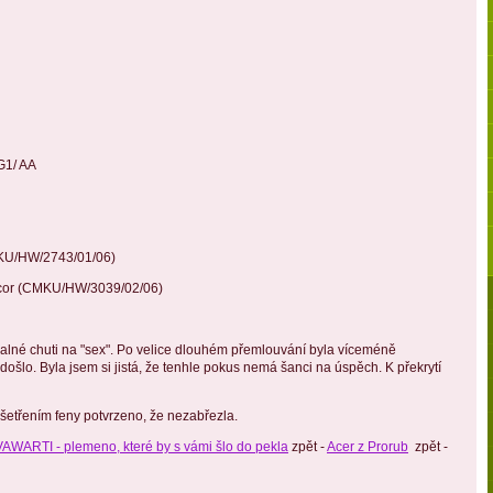
 G1/ AA
MKU/HW/2743/01/06)
cor (CMKU/HW/3039/02/06)
valné chuti na "sex". Po velice dlouhém přemlouvání byla víceméně
ošlo. Byla jsem si jistá, že tenhle pokus nemá šanci na úspěch. K překrytí
šetřením feny potvrzeno, že nezabřezla.
WARTI - plemeno, které by s vámi šlo do pekla
zpět -
Acer z Prorub
zpět -